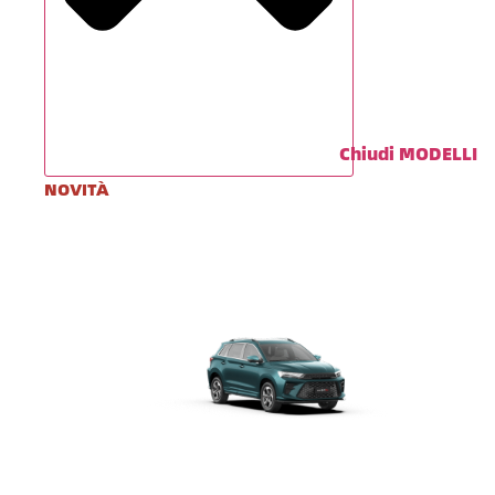
Chiudi MODELLI
NOVITÀ
Da
€ 28.900
Da
€ 19.990