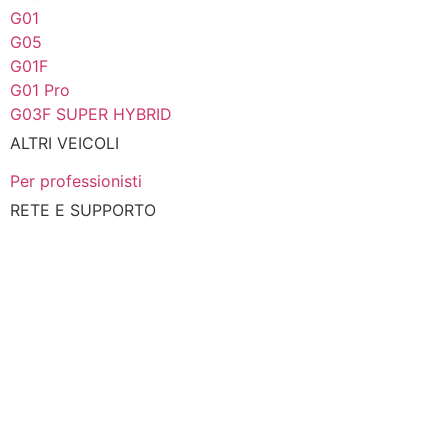
G01
G05
G01F
G01 Pro
G03F SUPER HYBRID
ALTRI VEICOLI
Per professionisti
RETE E SUPPORTO
Area Stampa
News
Rete SWM
SWM Service
Contattaci