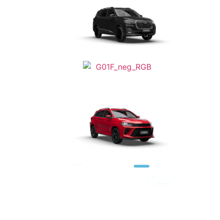
Da
€ 27.490
Da
€ 28.990