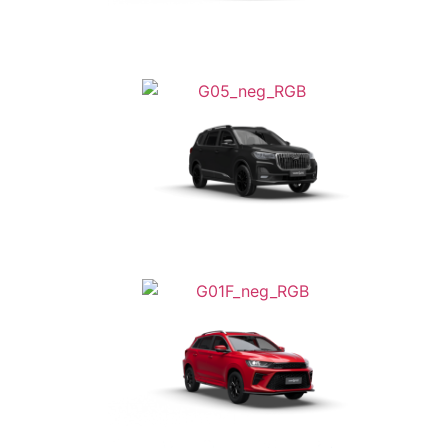
Da
€ 25.700
Da
€ 28.400