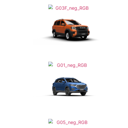
Da
€ 23.990
Da
€ 24.690