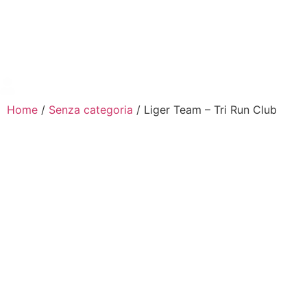
Richiedi Informazioni
Richiedi assistenza
Diventa nostro partner
Home
/
Senza categoria
/ Liger Team – Tri Run Club