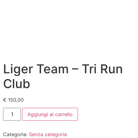
Liger Team – Tri Run
Club
€
150,00
Liger
Aggiungi al carrello
Team
-
Tri
Run
Categoria:
Senza categoria
Club