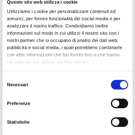
Questo sito web utilizza i cookie
Utilizziamo i cookie per personalizzare contenuti ed
EVENTI DISPONIBILI
annunci, per fornire funzionalità dei social media e per
analizzare il nostro traffico. Condividiamo inoltre
informazioni sul modo in cui utilizzi il nostro sito con i
Tutti
0
1
2
3
4
5
6
nostri partner che si occupano di analisi dei dati web,
pubblicità e social media, i quali potrebbero combinarle
7
8
9
A
B
C
D
E
con altre informazioni che hai fornito loro o che hanno
raccolto dal tuo utilizzo dei loro servizi.
F
G
H
I
J
K
L
M
Selezione
N
O
P
Q
R
S
T
U
Necessari
del
consenso
V
W
X
Y
Z
Preferenze
Statistiche
L