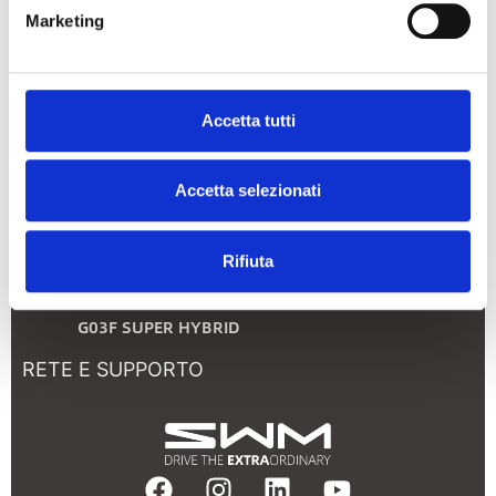
Marketing
Liger Team
MODELLI
Accetta tutti
G03F
Accetta selezionati
G01
G05
G01F
Rifiuta
G01 Pro
G03F SUPER HYBRID
RETE E SUPPORTO