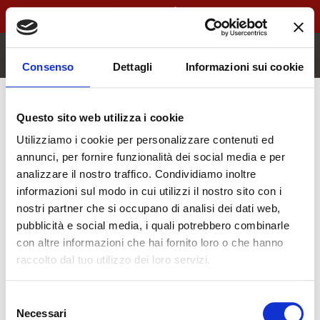
Ad agosto l'impianto GPL è
gratuito
su tutta la gamma SWM.
Richiedi maggiori informazioni.
Consenso
Dettagli
Informazioni sui cookie
Dashboard dell’organizzatore
Questo sito web utilizza i cookie
You need to be signed in to manage your organizer
Utilizziamo i cookie per personalizzare contenuti ed
listings.
Accedi
annunci, per fornire funzionalità dei social media e per
analizzare il nostro traffico. Condividiamo inoltre
informazioni sul modo in cui utilizzi il nostro sito con i
MODELLI
nostri partner che si occupano di analisi dei dati web,
pubblicità e social media, i quali potrebbero combinarle
G03F
con altre informazioni che hai fornito loro o che hanno
G01
raccolto dal tuo utilizzo dei loro servizi.
G05
G01F
Selezione
G01 Pro
Necessari
del